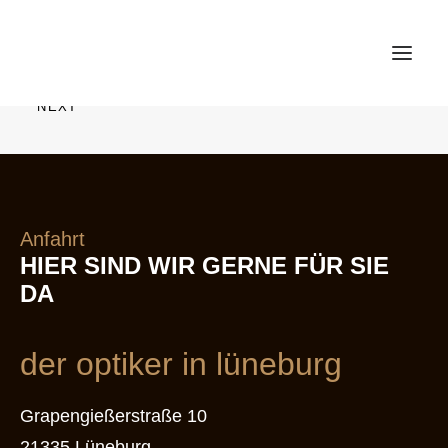
PREV
NEXT
LEISTUNGEN
MARKEN
IMPRESSIONEN
Anfahrt
TEAM
HIER SIND WIR GERNE FÜR SIE
KUNDENSTIMMEN
DA
KARRIERE
der optiker in lüneburg
KONTAKT
Grapengießerstraße 10
21335 Lüneburg