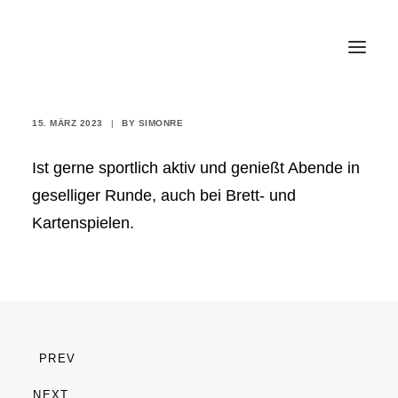
FRAU IBURG
15. MÄRZ 2023
|
BY
SIMONRE
LEISTUNGEN
Ist gerne sportlich aktiv und genießt Abende in
MARKEN
geselliger Runde, auch bei Brett- und
IMPRESSIONEN
Kartenspielen.
TEAM
KUNDENSTIMMEN
KARRIERE
KONTAKT
PREV
NEXT